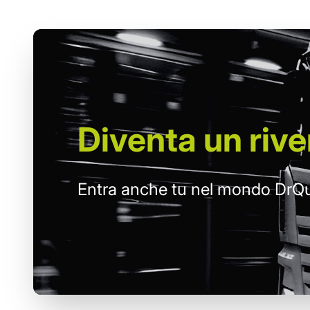
Diventa un
rive
Entra anche tu nel mondo DrQu