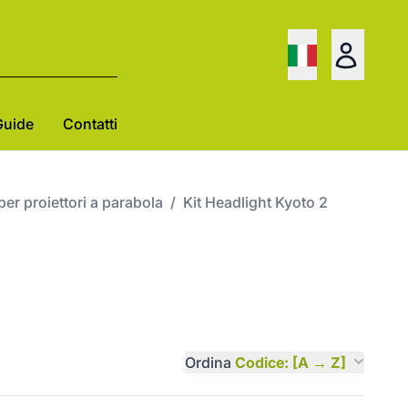
Guide
Contatti
per proiettori a parabola
/
Kit Headlight Kyoto 2
Ordina
Codice: [A → Z]