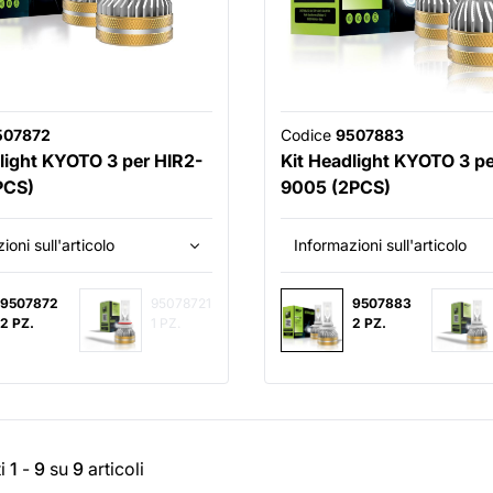
507872
Codice
9507883
light KYOTO 3 per HIR2-
Kit Headlight KYOTO 3 p
PCS)
9005 (2PCS)
ioni sull'articolo
Informazioni sull'articolo
9507872
95078721
9507883
2 PZ.
1 PZ.
2 PZ.
ti
1
-
9
su
9
articoli