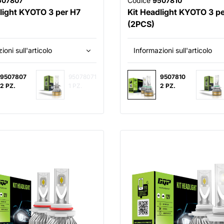
507807
Codice
9507810
light KYOTO 3 per H7
Kit Headlight KYOTO 3 p
(2PCS)
ioni sull'articolo
Informazioni sull'articolo
9507807
95078071
9507810
2 PZ.
1 PZ.
2 PZ.