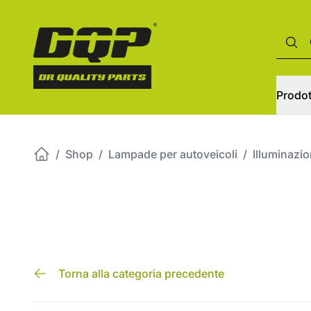
Prodot
/
Shop
/
Lampade per autoveicoli
/
Illuminazi
Torna alla categoria precedente