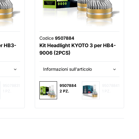
Codice
9507884
er HB3-
Kit Headlight KYOTO 3 per HB4-
9006 (2PCS)
Informazioni sull'articolo
95078831
9507884
95078841
1 PZ.
2 PZ.
1 PZ.