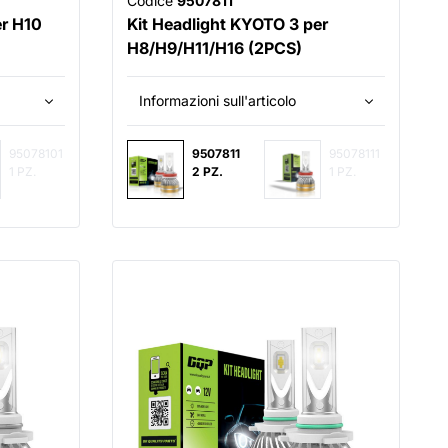
Codice
9507811
er H10
Kit Headlight KYOTO 3 per
H8/H9/H11/H16 (2PCS)
Informazioni sull'articolo
95078101
9507811
95078111
1 PZ.
2 PZ.
1 PZ.