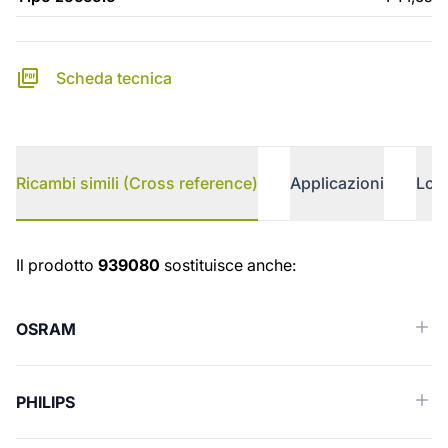
Scheda tecnica
Ricambi simili (Cross reference)
Applicazioni
Logi
Ricambi simili (Cross reference)
Il prodotto
939080
sostituisce anche:
OSRAM
PHILIPS