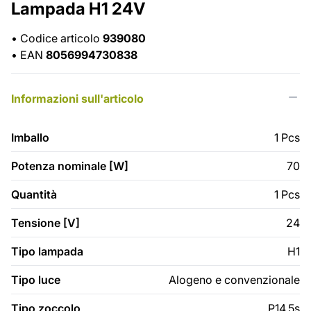
Lampada H1 24V
•
Codice articolo
939080
•
EAN
8056994730838
Informazioni sull'articolo
Imballo
1 Pcs
Potenza nominale [W]
70
Quantità
1 Pcs
Tensione [V]
24
Tipo lampada
H1
Tipo luce
Alogeno e convenzionale
Tipo zoccolo
P14,5s