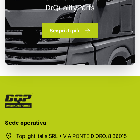
DrQualityParts
Scopri di più
Sede operativa
Toplight Italia SRL • VIA PONTE D’ORO, 8 36015