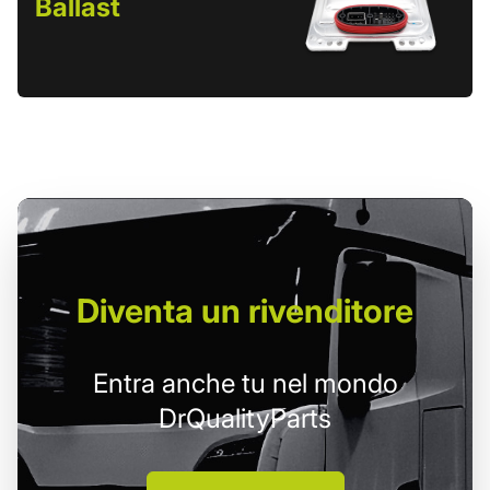
Ballast
Diventa un
rivenditore
Entra anche tu nel mondo
DrQualityParts