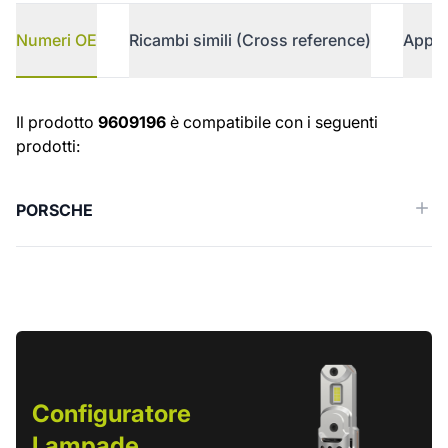
Numeri OE
Ricambi simili (Cross reference)
Appli
Numeri OE
Il prodotto
9609196
è compatibile con i seguenti
prodotti:
PORSCHE
Configuratore
Lampade