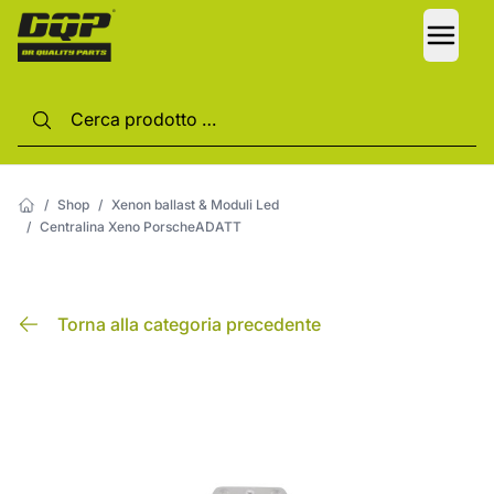
LANG
/
Shop
/
Xenon ballast & Moduli Led
/
Centralina Xeno PorscheADATT
Torna alla categoria precedente